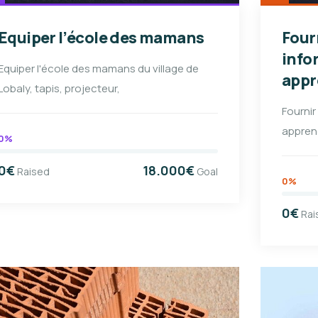
Equiper l’école des mamans
Four
info
Equiper l'école des mamans du village de
appr
Lobaly, tapis, projecteur,
Fournir
apprend
0%
0€
18.000€
Raised
Goal
0%
0€
Rai