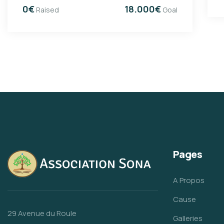
0€
18.000€
Raised
Goal
Pages
A Propos
Cause
29 Avenue du Roule
Galleries