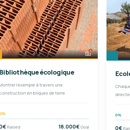
4
Bibliothèque écologique
Ecol
Montrer l'exemple à travers une
Chaque
construction en briques de terre
directe
0%
0%
0€
18.000€
Raised
Goal
0€
Rai