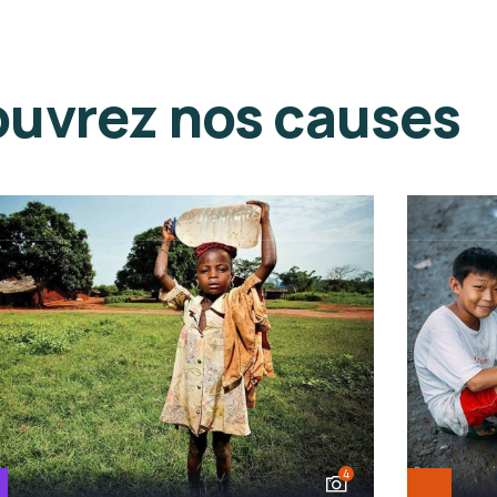
sommes nous
Causes
Gallerie
Events
uvrez nos causes
4